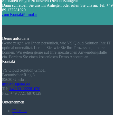
Sie haben Fragen zu unseren Dienstleistungen?
Dann schreiben Sie uns Ihr Anliegen oder rufen Sie uns an: Tel: +49
89 122281020
zum Kontaktformular
Demo anfordern
Gerne zeigen wir Ihnen persönlich, wie VS Qloud Solution Ihre IT
optimal unterstützt. Lernen Sie, wie Sie Ihre Prozesse optimieren
können. Wir gehen gerne auf Ihre spezifischen Anwendungsfälle
ein. Fordern Sie einen kostenlosen Demo Account an.
Kontakt
VS Qloud Solution GmbH
Bretonischer Ring 8
85630 Grasbrunn
info@vsqloud.de
Tel:
+49 89 122281020
Fax: +49 7721 6970129
Unternehmen
Über uns